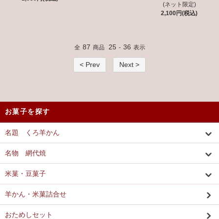
(ネット限定)
2,100円(税込)
87
25
36
全
商品
-
表示
< Prev
Next >
お菓子を探す
名題 くろ羊かん
名物 網代焼
米菓・豆菓子
羊かん・米菓詰合せ
おためしセット