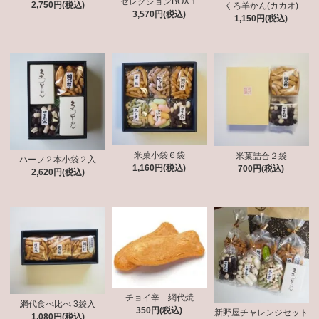
セレクションBOX１
2,750円(税込)
くろ羊かん(カカオ)
3,570円(税込)
1,150円(税込)
米菓小袋６袋
米菓詰合２袋
ハーフ２本小袋２入
1,160円(税込)
700円(税込)
2,620円(税込)
チョイ辛 網代焼
網代食べ比べ 3袋入
350円(税込)
新野屋チャレンジセット
1,080円(税込)