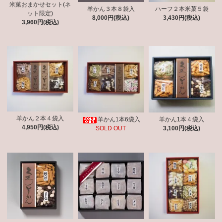
米菓おまかせセット(ネ
羊かん３本８袋入
ハーフ２本米菓５袋
ット限定)
8,000円(税込)
3,430円(税込)
3,960円(税込)
羊かん２本４袋入
羊かん1本6袋入
羊かん1本４袋入
4,950円(税込)
SOLD OUT
3,100円(税込)