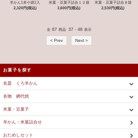
羊かん1本小袋2入
米菓・豆菓子詰合１２袋
米菓・豆菓子詰合８袋
2,320円(税込)
3,600円(税込)
2,530円(税込)
87
37
48
全
商品
-
表示
< Prev
Next >
お菓子を探す
名題 くろ羊かん
名物 網代焼
米菓・豆菓子
羊かん・米菓詰合せ
おためしセット