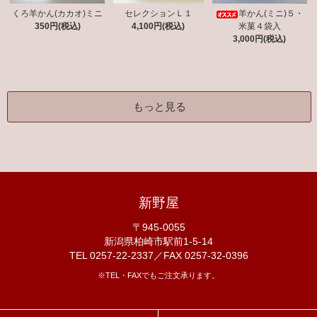
くろ羊かん(カカオ)ミニ
セレクションＬ１
羊かん(ミニ)５・
350円(税込)
4,100円(税込)
米菓４袋入
3,000円(税込)
もっと見る
新野屋
〒945-0055
新潟県柏崎市駅前1-5-14
TEL 0257-22-2337／FAX 0257-32-0396
※TEL・FAXでもご注文承ります。