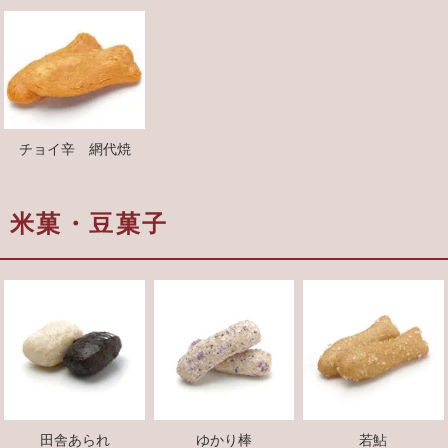
チョイ辛 網代焼
米菓・豆菓子
田舎あられ
ゆかり棒
若鮎