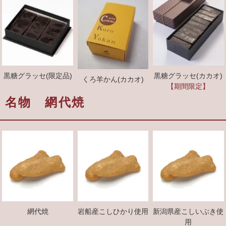
黒糖グラッセ(限定品)
黒糖グラッセ(カカオ)
くろ羊かん(カカオ)
【期間限定】
名物 網代焼
網代焼
岩船産こしひかり使用
新潟県産こしいぶき使
用