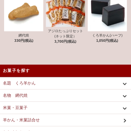
アジロたっぷりセット
網代焼
くろ羊かん(ハーフ)
(ネット限定）
330円(税込)
1,050円(税込)
3,700円(税込)
お菓子を探す
名題 くろ羊かん
名物 網代焼
米菓・豆菓子
羊かん・米菓詰合せ