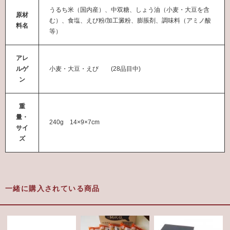
うるち米（国内産）、中双糖、しょう油（小麦・大豆を含
原材
む）、食塩、えび粉/加工澱粉、膨脹剤、調味料（アミノ酸
料名
等）
アレ
ルゲ
小麦・大豆・えび (28品目中)
ン
重
量・
240g 14×9×7cm
サイ
ズ
一緒に購入されている商品