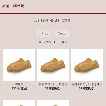
名物 網代焼
おすすめ順
価格順
新着順
< Prev
Next >
5
1
5
全
商品
-
表示
網代焼
岩船産コシヒカリ使用
新潟県産こしいぶき使用
330円(税込)
378円(税込)
378円(税込)