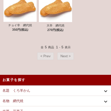
チョイ辛 網代焼
大辛 網代焼
350円(税込)
270円(税込)
5
1
5
全
商品
-
表示
< Prev
Next >
お菓子を探す
名題 くろ羊かん
名物 網代焼