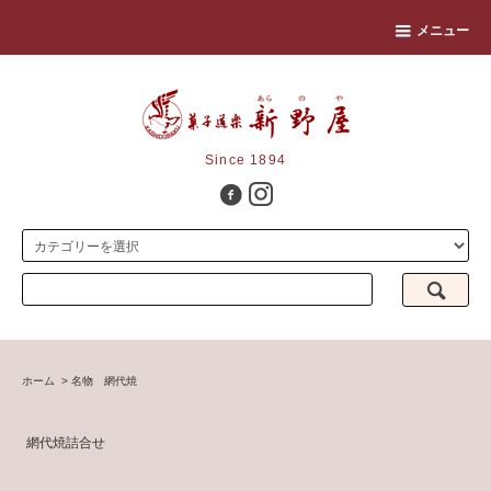
メニュー
Since 1894
ホーム
>
名物 網代焼
網代焼詰合せ