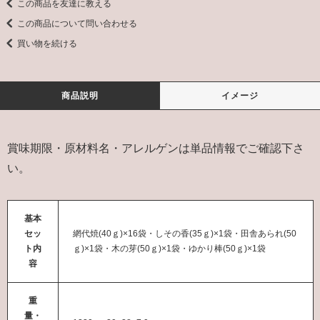
この商品を友達に教える
この商品について問い合わせる
買い物を続ける
商品説明
イメージ
賞味期限・原材料名・アレルゲンは単品情報でご確認下さ
い。
基本
セッ
網代焼(40ｇ)×16袋・しその香(35ｇ)×1袋・田舎あられ(50
ト内
ｇ)×1袋・木の芽(50ｇ)×1袋・ゆかり棒(50ｇ)×1袋
容
重
量・