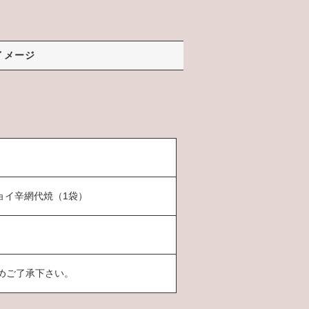
イメージ
チョイ辛網代焼（1袋）
めご了承下さい。