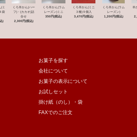
(ミ
くろ羊かん(ハー
くろ羊かん(ラム
くろ羊かん(ミニ
くろ羊かん(ラム
羊
４袋
フ)・(カカオ)詰
レーズン)ミニ
３種)９個入
レーズン)
合せ
350円(税込)
3,470円(税込)
1,200円(税込)
2
込)
2,300円(税込)
お菓子を探す
会社について
お菓子の表示について
お試しセット
掛け紙（のし）・袋
FAXでのご注文