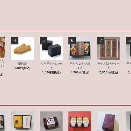
4
5
6
7
8
ロた
羊かん２本小袋
網代焼
くろ羊かん(ハー
羊かん詰合せ3本
羊
(ネ
４入
330円(税込)
フ)
入
）
4,500円(税込)
1,050円(税込)
5,550円(税込)
2
込)