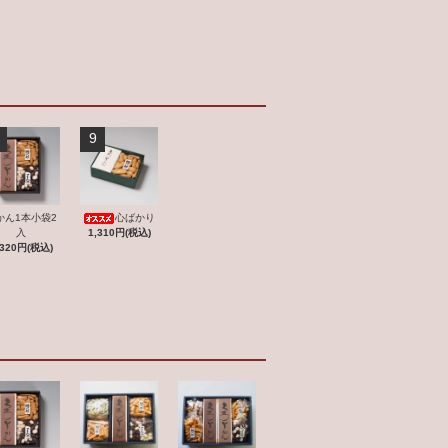
9
かん1本小袋2
心ばかり
入
1,310円(税込)
,320円(税込)