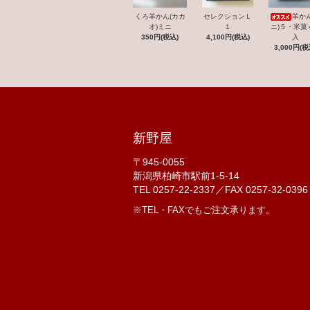
くろ羊かん(カカ
セレクションＬ
羊かん
オ)ミニ
１
ニ)５・米菓
350円(税込)
4,100円(税込)
入
3,000円(税
新野屋
〒945-0055
新潟県柏崎市駅前1-5-14
TEL 0257-22-2337／FAX 0257-32-0396
※TEL・FAXでもご注文承ります。