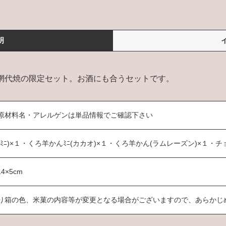
明
網代焼の限定セット。お酒にも合うセットです。
原材料名・アレルゲンは単品情報でご確認下さい
ﾐﾆ)×１・くろ羊かんﾐﾆ(カカオ)×１・くろ羊かん(ラムレーズン)×１・
14×5cm
り箱の色、米菓の内容等が変更となる場合がございますので、あらかじ