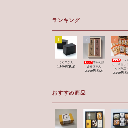
ランキング
1
2
3
アジ
くろ羊かん
羊かん詰
っぷりセット
1,800円(税込)
合せ２本入
ット限定
3,700円(税込)
3,700円(税
おすすめ商品