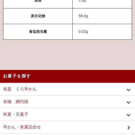
脂質
1.0g
炭水化物
59.4g
食塩相当量
0.02g
お菓子を探す
名題 くろ羊かん
名物 網代焼
米菓・豆菓子
羊かん・米菓詰合せ