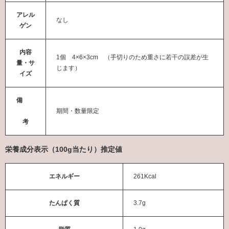
アレル
なし
ゲン
内容
1個 4×6×3cm （手切りのため重さに若干の誤差が生
量・サ
じます）
イズ
備
期間・数量限定
考
栄養成分表示（100g当たり）推定値
エネルギー
261Kcal
たんぱく質
3.7g