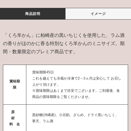
商品説明
イメージ
「くろ羊かん」に柏崎産の黒いちじくを使用した、ラム酒
の香りがほのかに香る特別なくろ羊かんのミニサイズ。期
間・数量限定のプレミア商品です。
賞味期限45日
これを越えても冷蔵か冷凍で2～3ヵ月は安心して お召し
賞味期
上がり頂けます。
限
※賞味期限はあくまで目安でございます。ご到着後、各
商品の賞味期限をご覧くださいませ。
原
黒砂糖(沖縄産)、小豆餡、ざらめ、ドライ黒いちじく、
材
寒天、ラム酒
料 名