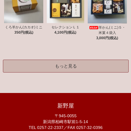
くろ羊かん(カカオ)ミニ
セレクションＬ１
羊かん(ミニ)５・
350円(税込)
4,100円(税込)
米菓４袋入
3,000円(税込)
もっと見る
新野屋
〒945-0055
新潟県柏崎市駅前1-5-14
TEL 0257-22-2337／FAX 0257-32-0396