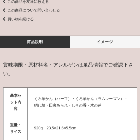
この商品を友達に教える
この商品について問い合わせる
買い物を続ける
商品説明
イメージ
賞味期限・原材料名・アレルゲンは単品情報でご確認下さ
い。
基本セ
くろ羊かん（ハーフ）・くろ羊かん（ラムレーズン）・
ット内
網代焼・田舎あられ・しその香・木の芽
容
重量・
920g 23.5×21.6×5.5cm
サイズ