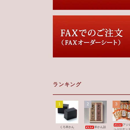
ランキング
1
2
3
アジ
くろ羊かん
羊かん詰
っぷりセット