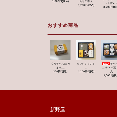
1,800円(税込)
合せ２本入
ット限定
3,700円(税込)
3,700円(税
おすすめ商品
くろ羊かん(カカ
セレクションＬ
羊かん
オ)ミニ
１
ニ)５・米菓
350円(税込)
4,100円(税込)
入
3,000円(税
新野屋