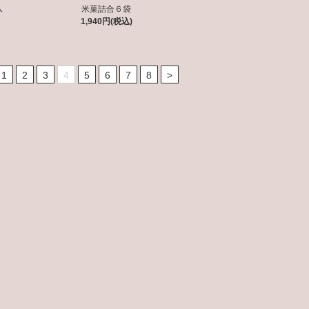
入
米菓詰合６袋
1,940円(税込)
1
2
3
4
5
6
7
8
>