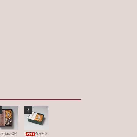
9
かん1本小袋2
心ばかり