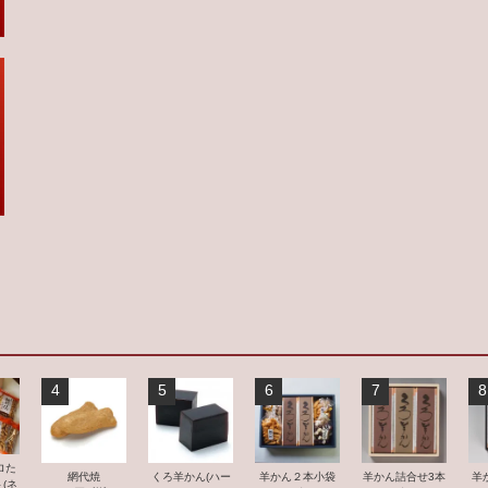
4
5
6
7
8
ロた
羊かん２本小袋
網代焼
くろ羊かん(ハー
羊かん詰合せ3本
羊
(ネ