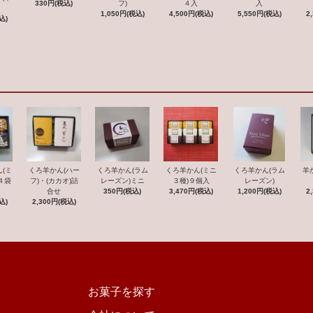
４入
330円(税込)
フ)
入
）
4,500円(税込)
1,050円(税込)
5,550円(税込)
2
込)
(ミ
くろ羊かん(ハー
くろ羊かん(ラム
くろ羊かん(ミニ
くろ羊かん(ラム
羊
４袋
フ)・(カカオ)詰
レーズン)ミニ
３種)９個入
レーズン)
合せ
350円(税込)
3,470円(税込)
1,200円(税込)
2
込)
2,300円(税込)
お菓子を探す