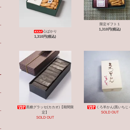
限定ギフト１
1,310円(税込)
心ばかり
1,310円(税込)
黒糖グラッセ(カカオ)【期間限
くろ羊かん(黒いちじ
定】
SOLD OUT
SOLD OUT