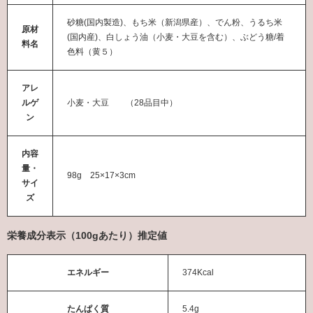
砂糖(国内製造)、もち米（新潟県産）、でん粉、うるち米
原材
(国内産)、白しょう油（小麦・大豆を含む）、ぶどう糖/着
料名
色料（黄５）
アレ
ルゲ
小麦・大豆 （28品目中）
ン
内容
量・
98g 25×17×3cm
サイ
ズ
栄養成分表示（100gあたり）推定値
エネルギー
374Kcal
たんぱく質
5.4g