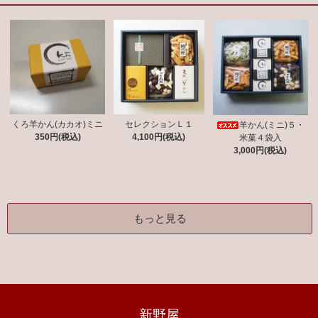
くろ羊かん(カカオ)ミニ
セレクションＬ１
羊かん(ミニ)５・
350円(税込)
4,100円(税込)
米菓４袋入
3,000円(税込)
もっと見る
新野屋