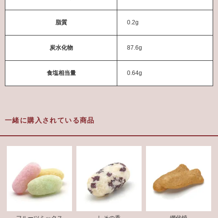
脂質
0.2g
炭水化物
87.6g
食塩相当量
0.64g
一緒に購入されている商品
フルーツミックス
しその香
網代焼