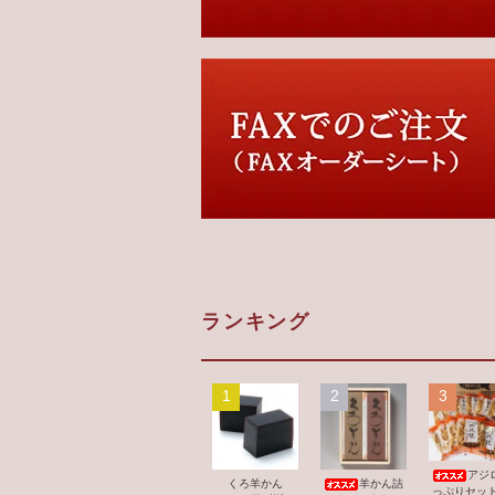
ランキング
1
2
3
アジ
くろ羊かん
羊かん詰
っぷりセット