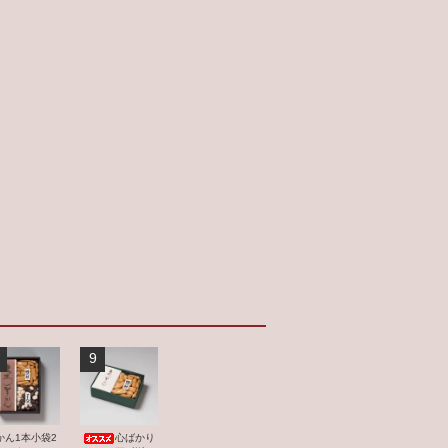
9
かん1本小袋2
心ばかり