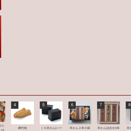
4
5
6
7
8
ロた
羊かん２本小袋
網代焼
くろ羊かん(ハー
羊かん詰合せ3本
羊
(ネ