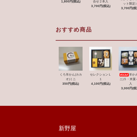
1,800円(税込)
合せ２本入
ット限定
3,700円(税込)
3,700円(税
おすすめ商品
くろ羊かん(カカ
セレクションＬ
羊かん
オ)ミニ
１
ニ)５・米菓
350円(税込)
4,100円(税込)
入
3,000円(税
新野屋