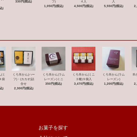
４入
330円(税込)
フ)
入
）
4,500円(税込)
1,050円(税込)
5,550円(税込)
2
込)
(ミ
くろ羊かん(ハー
くろ羊かん(ラム
くろ羊かん(ミニ
くろ羊かん(ラム
羊
４袋
フ)・(カカオ)詰
レーズン)ミニ
３種)９個入
レーズン)
合せ
350円(税込)
3,470円(税込)
1,200円(税込)
2
込)
2,300円(税込)
お菓子を探す