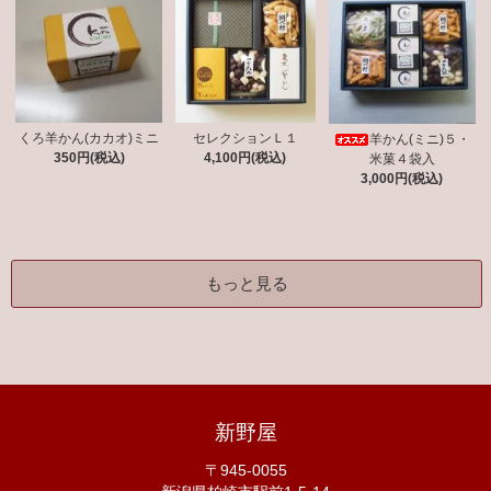
くろ羊かん(カカオ)ミニ
セレクションＬ１
羊かん(ミニ)５・
350円(税込)
4,100円(税込)
米菓４袋入
3,000円(税込)
もっと見る
新野屋
〒945-0055