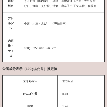
原材
うるち米（国内産）、砂糖、有機醤油（小麦・大豆を含
料名
む）、食塩、えび粉、清酒、唐辛子/加工でん粉、膨脹剤
アレ
ルゲ
小麦・大豆・えび (28品目中)
ン
内容
量・
100g 25.5×10.5×6.5cm
サイ
ズ
栄養成分表示（100gあたり）推定値
エネルギー
376Kcal
たんぱく質
5.7g
脂質
1.2g