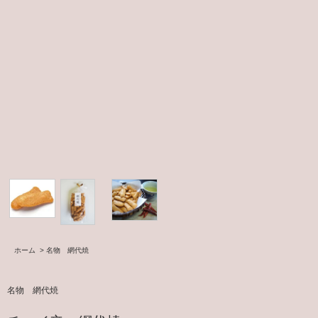
ホーム
>
名物 網代焼
名物 網代焼